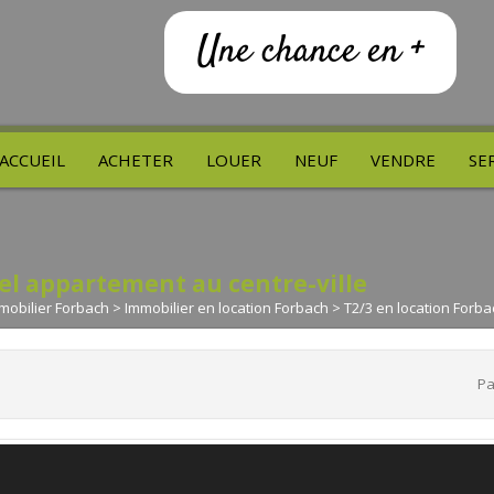
Une chance en +
ACCUEIL
ACHETER
LOUER
NEUF
VENDRE
SE
el appartement au centre-ville
mobilier Forbach
>
Immobilier en location Forbach
>
T2/3 en location Forba
Pa