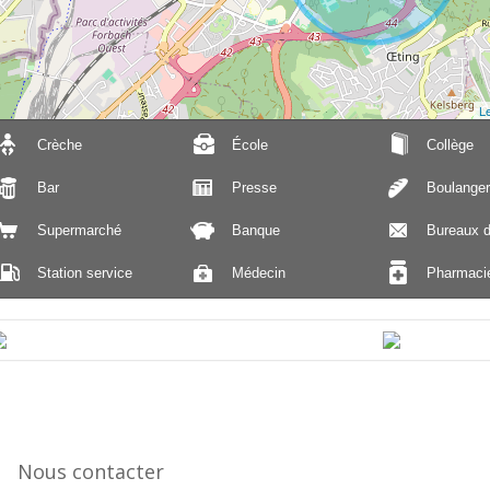
Le
Crèche
École
Collège
Bar
Presse
Boulanger
Supermarché
Banque
Bureaux d
Station service
Médecin
Pharmaci
Nous contacter