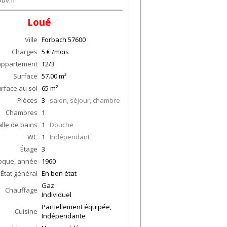
Loué
Ville
Forbach
57600
Charges
5 € /mois
appartement
T2/3
Surface
57.00
m²
rface au sol
65
m²
Pièces
3
salon, séjour, chambre
Chambres
1
alle de bains
1
Douche
WC
1
Indépendant
Étage
3
oque, année
1960
État général
En bon état
Gaz
Chauffage
Individuel
Partiellement équipée,
Cuisine
Indépendante