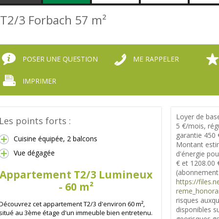
T2/3 Forbach
57 m²
POSER UNE QUESTION
ME RAPPELER
IMPRIMER
Loyer de base
Les points forts :
5 €/mois, rég
garantie 450 
Cuisine équipée, 2 balcons
Montant esti
Vue dégagée
d'énergie pou
€ et 1208.00 
Appartement T2/3 Lumineux
(abonnements
https://files
- 60 m²
reme_honorai
risques auxqu
Découvrez cet appartement T2/3 d'environ 60 m²,
disponibles su
situé au 3ème étage d'un immeuble bien entretenu.
georisques.go