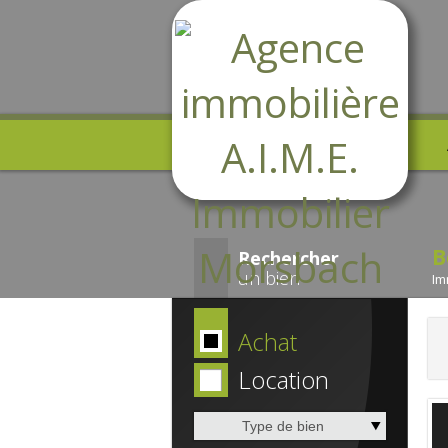
B
Rechercher
un bien
Im
Achat
Location
Type de bien