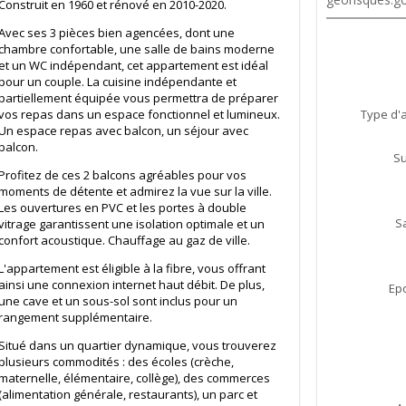
Construit en 1960 et rénové en 2010-2020.
Avec ses 3 pièces bien agencées, dont une
chambre confortable, une salle de bains moderne
et un WC indépendant, cet appartement est idéal
pour un couple. La cuisine indépendante et
partiellement équipée vous permettra de préparer
vos repas dans un espace fonctionnel et lumineux.
Type d'
Un espace repas avec balcon, un séjour avec
balcon.
Su
Profitez de ces 2 balcons agréables pour vos
moments de détente et admirez la vue sur la ville.
Les ouvertures en PVC et les portes à double
S
vitrage garantissent une isolation optimale et un
confort acoustique. Chauffage au gaz de ville.
L'appartement est éligible à la fibre, vous offrant
ainsi une connexion internet haut débit. De plus,
Ep
une cave et un sous-sol sont inclus pour un
rangement supplémentaire.
Situé dans un quartier dynamique, vous trouverez
plusieurs commodités : des écoles (crèche,
maternelle, élémentaire, collège), des commerces
(alimentation générale, restaurants), un parc et