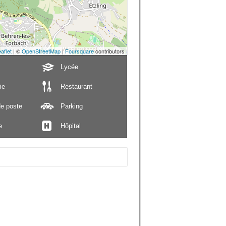
aflet
| ©
OpenStreetMap
|
Foursquare
contributors
Lycée
ie
Restaurant
e poste
Parking
e
Hôpital