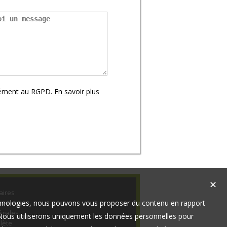
mément au RGPD.
En savoir plus
✕
aires
technologies, nous pouvons vous proposer du contenu en rapport
s-nous
égales
t. Nous utiliserons uniquement les données personnelles pour
lète