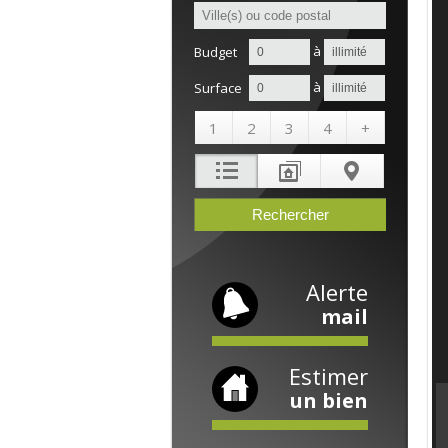
à
Budget
à
Surface
1
2
3
4
+
Alerte
mail
Estimer
un bien