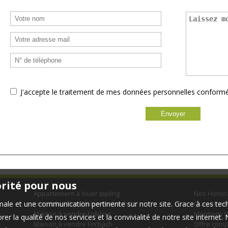
J'accepte le traitement de mes données personnelles confor
orité pour nous
Appartement à louer Ippling
Nos Honor
timale et une communication pertinente sur notre site. Grace à ces 
Immobilier Pro à louer Forbach
Qui somme
Maison à vendre Folkling
Mentions l
er la qualité de nos services et la convivialité de notre site interne
Maison à vendre Forbach
Offre comp