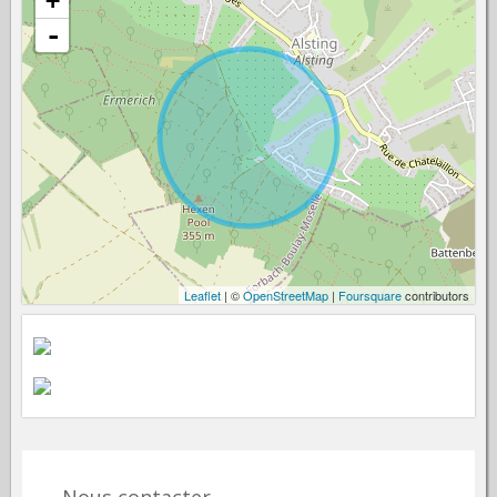
+
-
Leaflet
| ©
OpenStreetMap
|
Foursquare
contributors