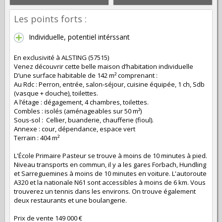
Les points forts :
Individuelle, potentiel intérssant
En exclusivité à ALSTING (57515)
Venez découvrir cette belle maison d’habitation individuelle
D’une surface habitable de 142 m² comprenant :
Au Rdc : Perron, entrée, salon-séjour, cuisine équipée, 1 ch, Sdb
(vasque + douche), toilettes.
A l’étage : dégagement, 4 chambres, toilettes.
Combles : isolés (aménageables sur 50 m²)
Sous-sol : Cellier, buanderie, chaufferie (fioul).
Annexe : cour, dépendance, espace vert
Terrain : 404 m²
L'École Primaire Pasteur se trouve à moins de 10 minutes à pied.
Niveau transports en commun, il y a les gares Forbach, Hundling
et Sarreguemines à moins de 10 minutes en voiture. L'autoroute
A320 et la nationale N61 sont accessibles à moins de 6 km. Vous
trouverez un tennis dans les environs. On trouve également
deux restaurants et une boulangerie.
Prix de vente 149 000 €