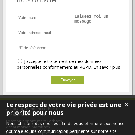
Nous contacter
J'accepte le traitement de mes données
personnelles conformément au RGPD.
En savoir plus
Le respect de votre vie privée est une
✕
Achat appartement Forbach
priorité pour nous
Achat maison Forbach
Location appartement Forbach
Nous utilisons des cookies afin de vous offrir une expérience
Achat maison Morsbach
optimale et une communication pertinente sur notre site.
Location immobilier professionnel Forbach