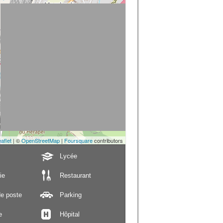
aflet
| ©
OpenStreetMap
|
Foursquare
contributors
Lycée
ie
Restaurant
e poste
Parking
e
Hôpital