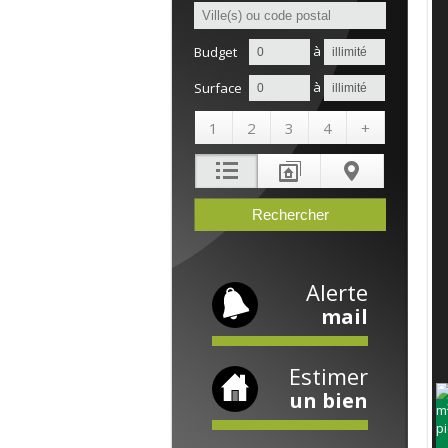
à
Budget
à
Surface
1
2
3
4
+
Alerte
mail
Estimer
un bien