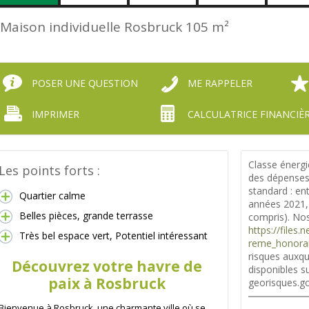
Maison individuelle Rosbruck
105 m²
POSER UNE QUESTION
ME RAPPELER
IMPRIMER
CALCULATRICE FINANCIÈ
Classe énergi
Les points forts :
des dépenses
standard : en
Quartier calme
années 2021,
Belles pièces, grande terrasse
compris). Nos
https://files
Très bel espace vert, Potentiel intéressant
reme_honorai
risques auxqu
Découvrez votre havre de
disponibles su
paix à Rosbruck
georisques.go
Bienvenue à Rosbruck, une charmante ville où se