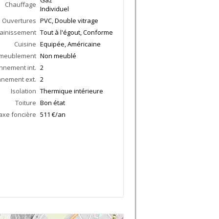
Gaz
Chauffage
Individuel
Ouvertures
PVC, Double vitrage
ainissement
Tout à l'égout, Conforme
Cuisine
Equipée, Américaine
meublement
Non meublé
nnement int.
2
nnement ext.
2
Isolation
Thermique intérieure
Toiture
Bon état
axe foncière
511 €/an