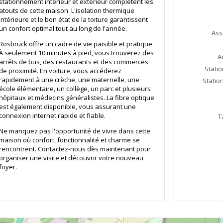
stationnement intérieur et extérieur complètent les
atouts de cette maison. L'isolation thermique
intérieure et le bon état de la toiture garantissent
un confort optimal tout au long de l'année.
Ass
Rosbruck offre un cadre de vie paisible et pratique.
À seulement 10 minutes à pied, vous trouverez des
A
arrêts de bus, des restaurants et des commerces
Statio
de proximité. En voiture, vous accéderez
rapidement à une crèche, une maternelle, une
Statio
école élémentaire, un collège, un parc et plusieurs
hôpitaux et médecins généralistes. La fibre optique
est également disponible, vous assurant une
connexion internet rapide et fiable.
T
Ne manquez pas l'opportunité de vivre dans cette
maison où confort, fonctionnalité et charme se
rencontrent. Contactez-nous dès maintenant pour
organiser une visite et découvrir votre nouveau
foyer.