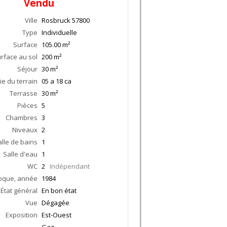
Vendu
Ville
Rosbruck
57800
Type
Individuelle
Surface
105.00
m²
rface au sol
200
m²
Séjour
30
m²
ie du terrain
05 a 18 ca
Terrasse
30
m²
Pièces
5
Chambres
3
Niveaux
2
alle de bains
1
Salle d'eau
1
WC
2
Indépendant
oque, année
1984
État général
En bon état
Vue
Dégagée
Exposition
Est-Ouest