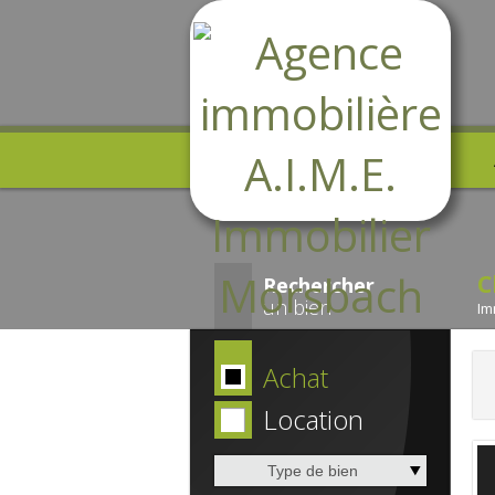
C
Rechercher
un bien
Im
Achat
Location
Type de bien