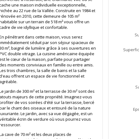
cache une maison individuelle exceptionnelle,
nichée au 22 rue de la Vallée. Construite en 1984 et
rénovée en 2010, cette demeure de 105 m²
habitable sur un terrain de 518 m² vous offre un
cadre de vie idyllique et confortable.
Su
En pénétrant dans cette maison, vous serez
immédiatement séduit par son séjour spacieux de
30 m², baigné de lumière grâce à ses ouvertures en
Superfic
PVC double vitrage. La cuisine américaine équipée
est le cœur de la maison, parfaite pour partager
des moments conviviaux en famille ou entre amis.
Les trois chambres, la salle de bains et la salle
d'eau offrent un espace de vie fonctionnel et
agréable.
S
Le jardin de 300 m² et la terrasse de 30 m² sont des
atouts majeurs de cette propriété. Imaginez-vous
profiter de vos soirées d'été sur la terrasse, bercé
par le chant des oiseaux et entouré de la nature
Ep
luxuriante. Le jardin, avec sa vue dégagée, est un
véritable écrin de verdure où vous pourrez vous
ressourcer.
La cave de 70 m² et les deux places de