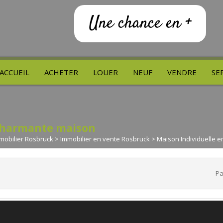
Une chance en +
ACCUEIL
ACHETER
LOUER
NEUF
VENDRE
SE
harmante maison
mobilier Rosbruck
>
Immobilier en vente Rosbruck
>
Maison Individuelle 
Pa