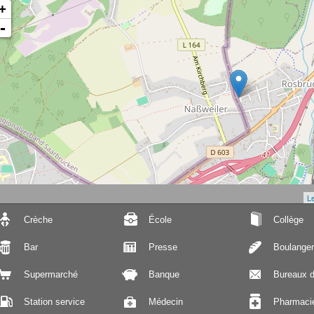
+
-
Le
Crèche
École
Collège
Bar
Presse
Boulanger
Supermarché
Banque
Bureaux d
Station service
Médecin
Pharmaci