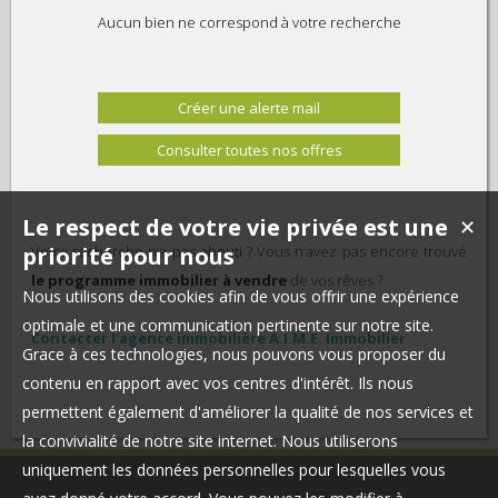
Aucun bien ne correspond à votre recherche
Créer une alerte mail
Consulter toutes nos offres
Le respect de votre vie privée est une
✕
priorité pour nous
Votre recherche n’a pas abouti ? Vous n’avez pas encore trouvé
le programme immobilier à vendre
de vos rêves ?
Nous utilisons des cookies afin de vous offrir une expérience
optimale et une communication pertinente sur notre site.
Contacter l'agence immobilière A.I.M.E. Immobilier
Grace à ces technologies, nous pouvons vous proposer du
contenu en rapport avec vos centres d'intérêt. Ils nous
permettent également d'améliorer la qualité de nos services et
la convivialité de notre site internet. Nous utiliserons
uniquement les données personnelles pour lesquelles vous