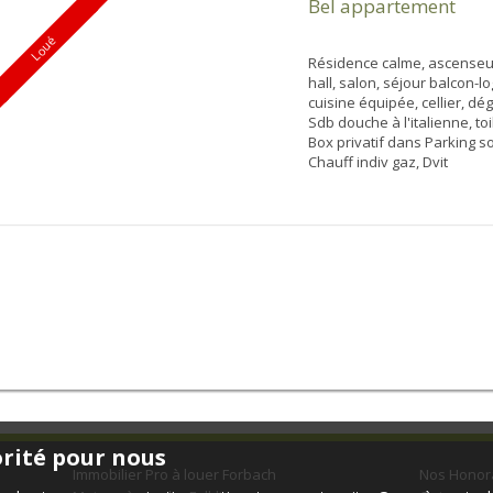
Bel appartement
Loué
Résidence calme, ascenseur
hall, salon, séjour balcon-lo
cuisine équipée, cellier, dégt
Sdb douche à l'italienne, toi
Box privatif dans Parking so
Chauff indiv gaz, Dvit
orité pour nous
Immobilier Pro à louer Forbach
Nos Honor