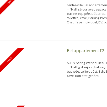
Loué
centre-ville Bel appartement
m² Hall, séjour avec espac
cuisine équipée, Débarras, 
toilettes, cave, Parking Pres
Chauffage individuel, DV, b
Bel appartement F2
Loué
Au CV Stiring-Wendel Beau 
m² Hall, grd séjour, balcon, 
équipée, cellier, dégt, 1 ch, 
cave, Bon état général