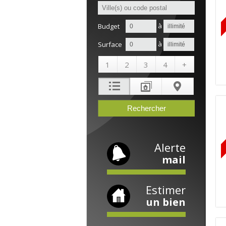
à
Budget
à
Surface
1
2
3
4
+
Alerte
mail
Estimer
un bien