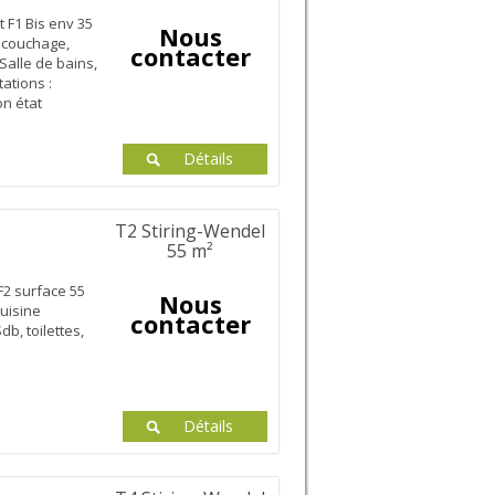
 F1 Bis env 35
Nous
e couchage,
contacter
Salle de bains,
tations :
on état
Détails
T2 Stiring-Wendel
55 m²
F2 surface 55
Nous
cuisine
contacter
Sdb, toilettes,
Détails