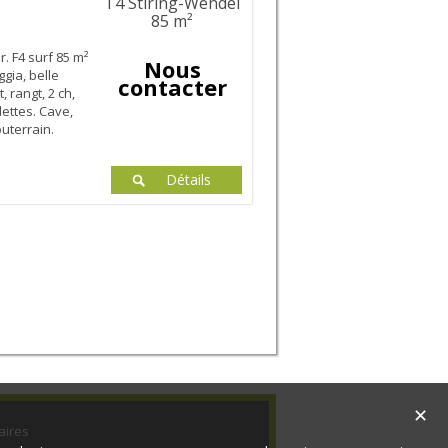
T4 Stiring-Wendel
85 m²
. F4 surf 85 m²
Nous
ggia, belle
contacter
, rangt, 2 ch,
lettes. Cave,
uterrain.
Détails
✕
aires