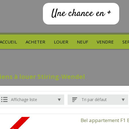
Une chance en +
ACCUEIL
ACHETER
LOUER
NEUF
VENDRE
SE
iens à louer Stiring-Wendel
Affichage liste
Tri par défaut
Bel appartement F1 