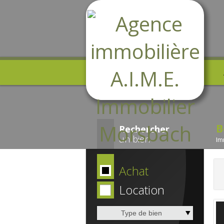
B
Rechercher
un bien
Im
Achat
Location
Type de bien