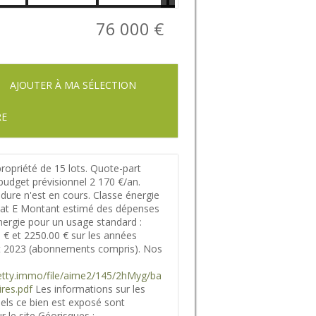
76 000 €
AJOUTER À MA SÉLECTION
RE
opriété de 15 lots. Quote-part
udget prévisionnel 2 170 €/an.
ure n'est en cours. Classe énergie
imat E Montant estimé des dépenses
nergie pour un usage standard :
 € et 2250.00 € sur les années
t 2023 (abonnements compris). Nos
.netty.immo/file/aime2/145/2hMyg/ba
res.pdf
Les informations sur les
els ce bien est exposé sont
r le site Géorisques :