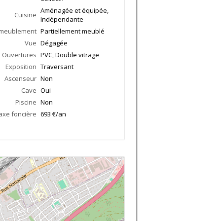
Aménagée et équipée,
Cuisine
Indépendante
meublement
Partiellement meublé
Vue
Dégagée
Ouvertures
PVC, Double vitrage
Exposition
Traversant
Ascenseur
Non
Cave
Oui
Piscine
Non
axe foncière
693 €/an