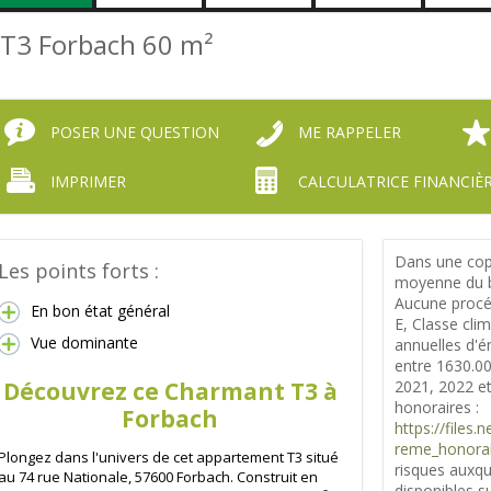
T3 Forbach
60 m²
POSER UNE QUESTION
ME RAPPELER
IMPRIMER
CALCULATRICE FINANCIÈ
Dans une copr
Les points forts :
moyenne du b
Aucune procéd
En bon état général
E, Classe cl
Vue dominante
annuelles d'é
entre 1630.00
Découvrez ce Charmant T3 à
2021, 2022 e
honoraires :
Forbach
https://files
reme_honorai
Plongez dans l'univers de cet appartement T3 situé
risques auxqu
au 74 rue Nationale, 57600 Forbach. Construit en
disponibles su