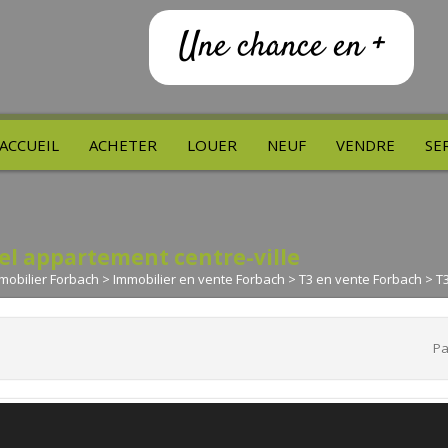
Une chance en +
ACCUEIL
ACHETER
LOUER
NEUF
VENDRE
SE
el appartement centre-ville
mobilier Forbach
>
Immobilier en vente Forbach
>
T3 en vente Forbach
> T
Pa