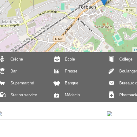
Le
Crèche
École
Collège
Bar
Presse
Boulanger
Supermarché
Banque
Bureaux d
Station service
Médecin
Pharmaci