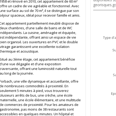
1958 et rénové en 2010, cet appartement de 60 m²
georisques.go
offre un cadre de vie agréable et fonctionnel. Avec
une surface au sol de 70 m², il se distingue par son
séjour spacieux, idéal pour recevoir famille et amis.
Cet appartement partiellement meublé dispose de
deux chambres, d'une salle de bains et de WC
indépendants. La cuisine, aménagée et équipée,
est indépendante, offrant ainsi un espace de vie
Type d'
bien organisé. Les ouvertures en PVC et le double
vitrage garantissent une excellente isolation
Su
thermique et acoustique.
Situé au 3ème étage, cet appartement bénéficie
d'une vue dégagée et d'une exposition
traversante, offrant une luminosité naturelle tout
au long de la journée.
S
Forbach, une ville dynamique et accueillante, offre
de nombreuses commodités à proximité. En
seulement 5 minutes à pied, vous trouverez
Ep
plusieurs arrêts de bus, une crèche, une école
maternelle, une école élémentaire, et une multitude
de commerces de proximité. Pour les amateurs de
gastronomie, pas moins de 38 restaurants sont
accessibles en quelques minutes. Un hôpital et