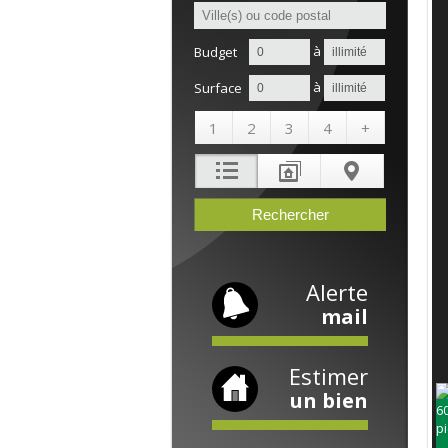
à
Budget
à
Surface
1
2
3
4
+
Alerte
mail
Estimer
un bien