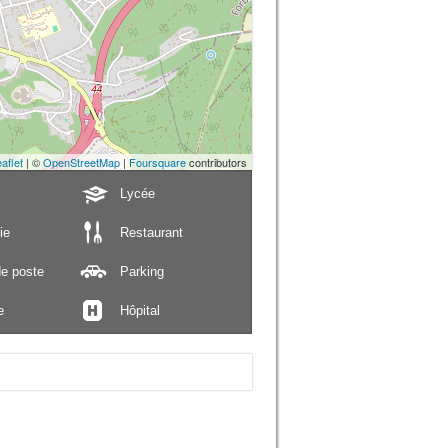
aflet
| ©
OpenStreetMap
|
Foursquare
contributors
Lycée
ie
Restaurant
e poste
Parking
e
Hôpital