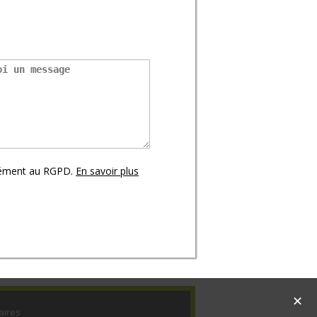
mément au RGPD.
En savoir plus
✕
aires