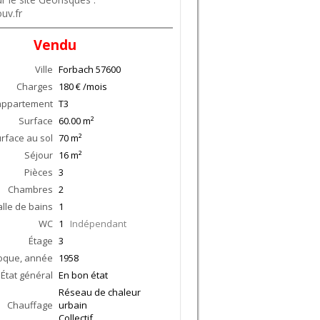
uv.fr
Vendu
Ville
Forbach
57600
Charges
180 € /mois
appartement
T3
Surface
60.00
m²
rface au sol
70
m²
Séjour
16
m²
Pièces
3
Chambres
2
alle de bains
1
WC
1
Indépendant
Étage
3
oque, année
1958
État général
En bon état
Réseau de chaleur
Chauffage
urbain
Collectif