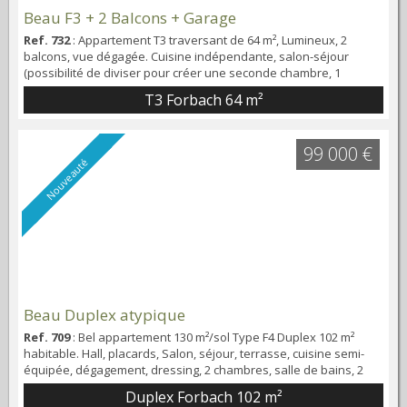
Beau F3 + 2 Balcons + Garage
Ref. 732
: Appartement T3 traversant de 64 m², Lumineux, 2
balcons, vue dégagée. Cuisine indépendante, salon-séjour
(possibilité de diviser pour créer une seconde chambre, 1
chambre, salle de bains moderne. Ascenseur, Box sous-sol
T3 Forbach
64 m²
privatif, cave. Proximité école et supermarché.
99 000 €
Nouveauté
Beau Duplex atypique
Ref. 709
: Bel appartement 130 m²/sol Type F4 Duplex 102 m²
habitable. Hall, placards, Salon, séjour, terrasse, cuisine semi-
équipée, dégagement, dressing, 2 chambres, salle de bains, 2
toilettes. Cave + garage privé
Duplex Forbach
102 m²