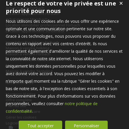
Achat appartement Forbach
Le respect de votre vie privée est une
✕
Achat maison Forbach
priorité pour nous
Location appartement Forbach
Achat maison Morsbach
Nous utilisons des cookies afin de vous offrir une expérience
Location immobilier professionnel Forbach
optimale et une communication pertinente sur notre site.
Location appartement Schoeneck
Grace à ces technologies, nous pouvons vous proposer du
Immobilier Pro à louer Forbach
contenu en rapport avec vos centres d'intérêt. Ils nous
Maison à vendre Folkling
permettent également d'améliorer la qualité de nos services et
Maison à vendre Forbach
la convivialité de notre site internet. Nous utiliserons
Maison à vendre Farébersviller
Maison à vendre Etzling
uniquement les données personnelles pour lesquelles vous
Maison à vendre Tenteling
avez donné votre accord. Vous pouvez les modifier à
n'importe quel moment via la rubrique "Gérer les cookies" en
Nos Honoraires
Qui sommes-nous
bas de notre site, à l'exception des cookies essentiels à son
Mentions légales
fonctionnement. Pour plus d'informations sur vos données
Offre complète
personnelles, veuillez consulter
notre politique de
Plan du site
confidentialité
.
Espace propriétaire
Gérer les cookies
Logiciel de transaction
Tout accepter
Personnaliser