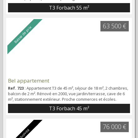
(Loyer : 400 €/Hors charges)
T3 Forbach
55 m²
63 500 €
Baisse de prix
Bel appartement
Ref. 723
: Appartement T3 de 45 m², séjour de 18 m², 2 chambres,
balcon de 2 m². Rénové en 2000, vue jardin/terrasse, cave de 6
m², stationnement extérieur. Proche commerces et écoles.
Actuellement loué 440 €/mensuel (Hors Charges)(Locataire
T3 Forbach
45 m²
sérieux)
76 000 €
Exclusivité