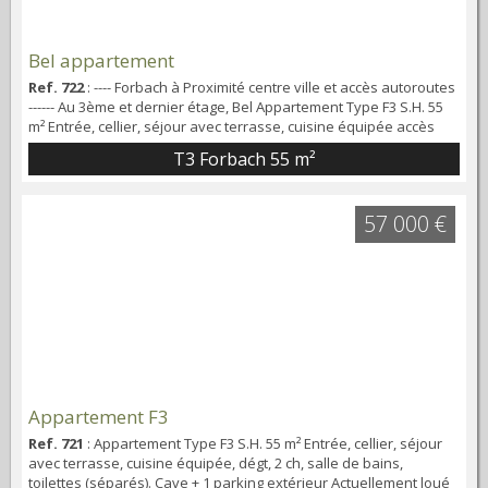
Bel appartement
Ref. 722
: ---- Forbach à Proximité centre ville et accès autoroutes
------ Au 3ème et dernier étage, Bel Appartement Type F3 S.H. 55
m² Entrée, cellier, séjour avec terrasse, cuisine équipée accès
balconnet, dégagement, placards, 2 chambres, SDB, toilettes
T3 Forbach
55 m²
(séparés). cave + parking Libre à la vente à partir de janvier
2025.
57 000 €
Appartement F3
Ref. 721
: Appartement Type F3 S.H. 55 m² Entrée, cellier, séjour
avec terrasse, cuisine équipée, dégt, 2 ch, salle de bains,
toilettes (séparés). Cave + 1 parking extérieur Actuellement loué