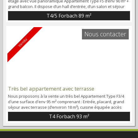
étage avec vue panoramique Appartement Type F5 d’env 90 m² +
grand balcon. Il dispose d’un hall d’entrée, d’un salon et séjour
avec grand balcon d’une cuisine avec cellier, un dégagement
T4/5 Forbach
89 m²
avec placards, ainsi que 3 chambres à coucher, une salle de
bains. Toilettes (séparés). DPE = D. Il est vendu avec 1 Cave et 1
Garage PRIV...
Nous contacter
Vendu
Très bel appartement avec terrasse
Nous proposons à la vente un très bel Appartement Type F3/4
d'une surface d'env 95 m² comprenant : Entrée, placard, grand
séjour avec terrasse (d’environ 18 m²), cuisine équipée accès
terrasse, dégagement, placards, 2 chambres (dont 1 avec petit
T4 Forbach
93 m²
balcon), 1 bureau, salle de bains, toilettes (séparés). En annexe :
1 box dans garage au sous-sol