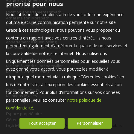
Achat appartement Forbach
priorité pour nous
Achat maison Forbach
Location appartement Forbach
Nous utilisons des cookies afin de vous offrir une expérience
Achat maison Morsbach
optimale et une communication pertinente sur notre site.
Location immobilier professionnel Forbach
Location appartement Schoeneck
Grace à ces technologies, nous pouvons vous proposer du
contenu en rapport avec vos centres d'intérêt. Ils nous
Appartement à louer Ippling
permettent également d'améliorer la qualité de nos services et
Immobilier Pro à louer Forbach
la convivialité de notre site internet. Nous utiliserons
Maison à vendre Folkling
Maison à vendre Forbach
uniquement les données personnelles pour lesquelles vous
Maison à vendre Farébersviller
avez donné votre accord. Vous pouvez les modifier à
Maison à vendre Etzling
n'importe quel moment via la rubrique "Gérer les cookies" en
Nos Honoraires
bas de notre site, à l'exception des cookies essentiels à son
Qui sommes-nous
fonctionnement. Pour plus d'informations sur vos données
Mentions légales
personnelles, veuillez consulter
notre politique de
Offre complète
Plan du site
confidentialité
.
Espace propriétaire
Gérer les cookies
Tout accepter
Personnaliser
Logiciel de transaction