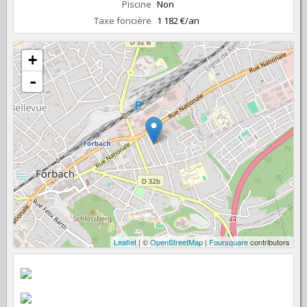
Piscine
Non
Taxe foncière
1 182 €/an
+
-
Leaflet
| ©
OpenStreetMap
|
Foursquare
contributors